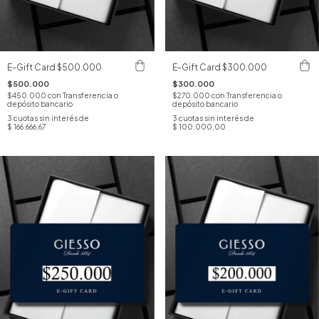
E-Gift Card $500.000
E-Gift Card $300.000
$500.000
$300.000
$450.000
con
Transferencia o
$270.000
con
Transferencia o
depósito bancario
depósito bancario
3
cuotas sin interés de
3
cuotas sin interés de
$ 166.666,67
$ 100.000,00