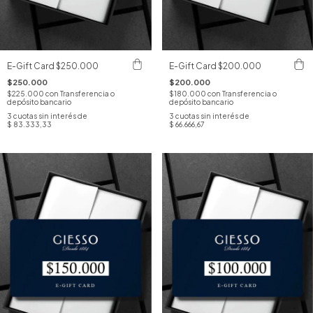
E-Gift Card $250.000
E-Gift Card $200.000
$250.000
$200.000
$225.000
con
Transferencia o
$180.000
con
Transferencia o
depósito bancario
depósito bancario
3
cuotas sin interés de
3
cuotas sin interés de
$ 83.333,33
$ 66.666,67