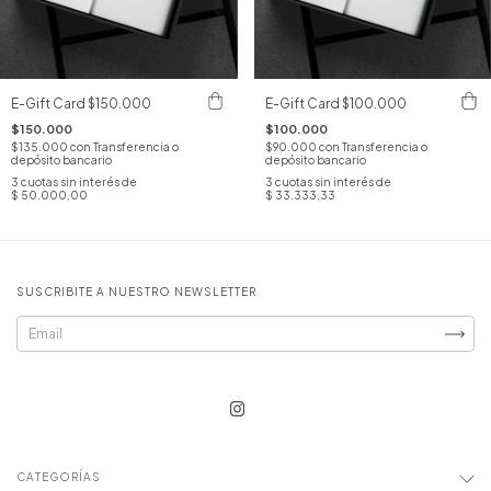
E-Gift Card $150.000
E-Gift Card $100.000
$150.000
$100.000
$135.000
con
Transferencia o
$90.000
con
Transferencia o
depósito bancario
depósito bancario
3
cuotas sin interés de
3
cuotas sin interés de
$ 50.000,00
$ 33.333,33
SUSCRIBITE A NUESTRO NEWSLETTER
CATEGORÍAS