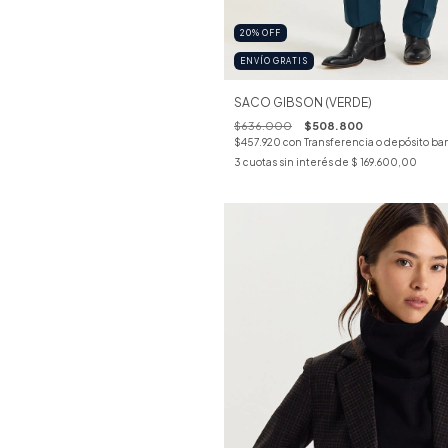
20
%
OFF
ENVÍO GRATIS
SACO GIBSON (VERDE)
$636.000
$508.800
$457.920
con
Transferencia o depósito ba
3
cuotas sin interés de
$ 169.600,00