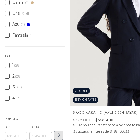
Camel
(1)
Gris
(7)
Azul
(4)
Fantasia
(4)
TALLE
1
(28)
2
(28)
3
(28)
20
%
OFF
4
(16)
ENVÍO GRATIS
SACO BASALTO (AZUL CON RAYAS)
PRECIO
$698.000
$558.400
$502.560
con
Transferencia o depósito b
DESDE
HASTA
3
cuotas sin interés de
$ 186.133,33