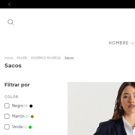
HOMBRE
Inicio
.
MUJER
.
INVIERNO MUJER 26
.
Sacos
Sacos
Filtrar por
COLOR
Negro
(9)
Marrón
(2)
Verde
(1)