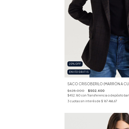
20
%
OFF
ENVÍO GRATIS
SACO CRISOBERILO (MARRÓN A C
$628.000
$502.400
$452.160
con
Transferencia o depósito ba
3
cuotas sin interés de
$ 167.466,67