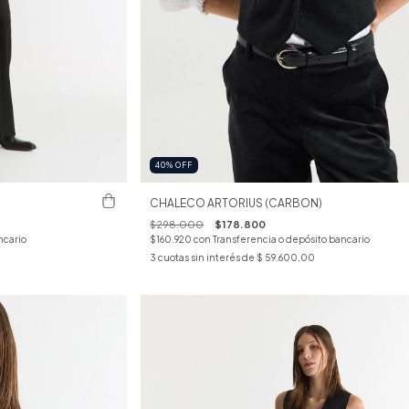
40
%
OFF
CHALECO ARTORIUS (CARBON)
$298.000
$178.800
ncario
$160.920
con
Transferencia o depósito bancario
3
cuotas sin interés de
$ 59.600,00