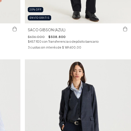
20
%
OFF
ENVÍO GRATIS
SACO GIBSON (AZUL)
$636.000
$508.800
$457.920
con
Transferencia o depósito bancario
3
cuotas sin interés de
$ 169.600,00