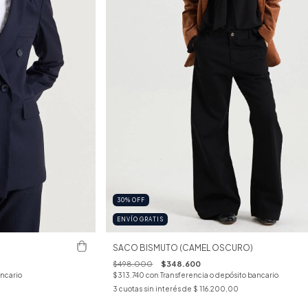
30
%
OFF
ENVÍO GRATIS
SACO BISMUTO (CAMEL OSCURO)
$498.000
$348.600
ancario
$313.740
con
Transferencia o depósito bancario
3
cuotas sin interés de
$ 116.200,00