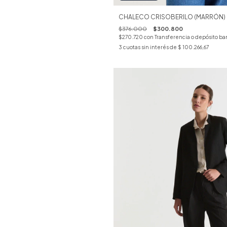
CHALECO CRISOBERILO (MARRÓN)
$376.000
$300.800
$270.720
con
Transferencia o depósito ba
3
cuotas sin interés de
$ 100.266,67