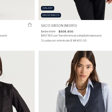
20
%
OFF
ENVÍO GRATIS
SACO GIBSON (NEGRO)
$636.000
$508.800
ncario
$457.920
con
Transferencia o depósito bancario
3
cuotas sin interés de
$ 169.600,00