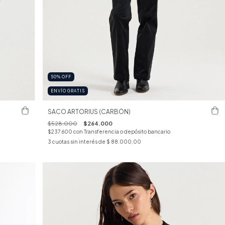
50
%
OFF
ENVÍO GRATIS
SACO ARTORIUS (CARBÓN)
$528.000
$264.000
$237.600
con
Transferencia o depósito bancario
3
cuotas sin interés de
$ 88.000,00