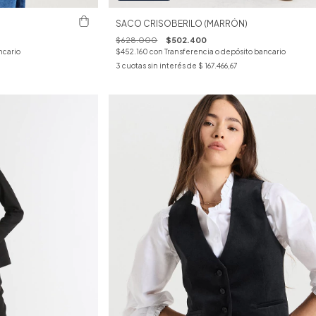
SACO CRISOBERILO (MARRÓN)
$628.000
$502.400
ncario
$452.160
con
Transferencia o depósito bancario
3
cuotas sin interés de
$ 167.466,67