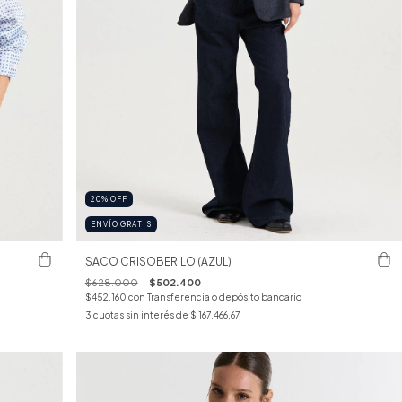
20
%
OFF
ENVÍO GRATIS
SACO CRISOBERILO (AZUL)
$628.000
$502.400
$452.160
con
Transferencia o depósito bancario
3
cuotas sin interés de
$ 167.466,67