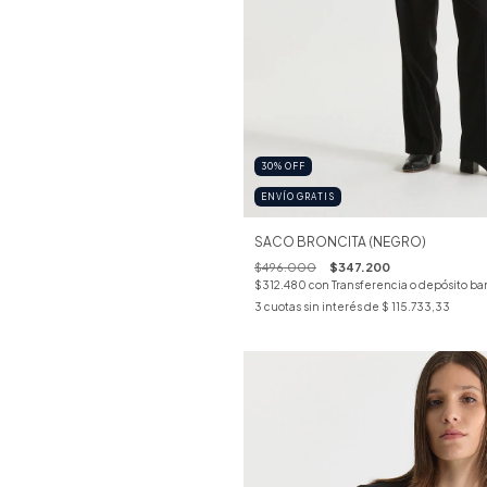
30
%
OFF
ENVÍO GRATIS
SACO BRONCITA (NEGRO)
$496.000
$347.200
$312.480
con
Transferencia o depósito ba
3
cuotas sin interés de
$ 115.733,33