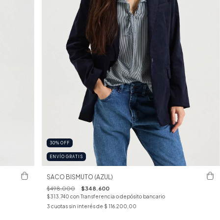
30
%
OFF
ENVÍO GRATIS
SACO BISMUTO (AZUL)
$498.000
$348.600
$313.740
con
Transferencia o depósito bancario
3
cuotas sin interés de
$ 116.200,00