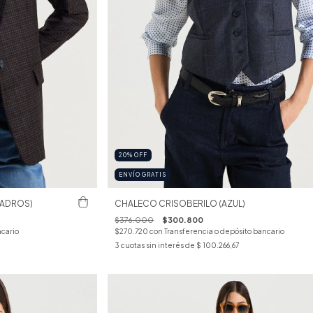
20
%
OFF
ENVÍO GRATIS
UADROS)
CHALECO CRISOBERILO (AZUL)
$376.000
$300.800
ncario
$270.720
con
Transferencia o depósito bancario
3
cuotas sin interés de
$ 100.266,67