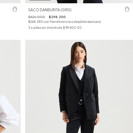
SACO DANBURITA (GRIS)
$426.000
$298.200
$268.380
con
Transferencia o depósito bancario
3
cuotas sin interés de
$ 99.400,00