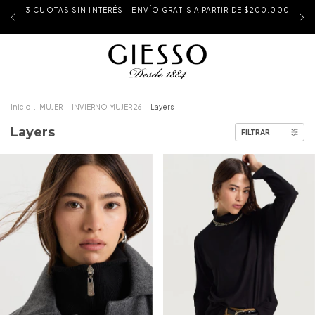
3 CUOTAS SIN INTERÉS - ENVÍO GRATIS A PARTIR DE $200.000
Inicio
.
MUJER
.
INVIERNO MUJER 26
.
Layers
Layers
FILTRAR