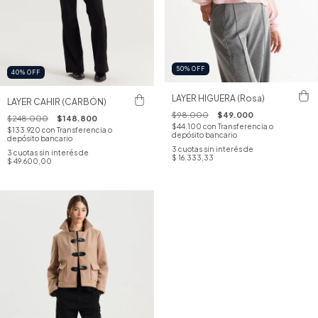
50
%
OFF
40
%
OFF
LAYER HIGUERA (Rosa)
LAYER CAHIR (CARBÓN)
$98.000
$49.000
$248.000
$148.800
$44.100
con
Transferencia o
$133.920
con
Transferencia o
depósito bancario
depósito bancario
3
cuotas sin interés de
3
cuotas sin interés de
$ 16.333,33
$ 49.600,00