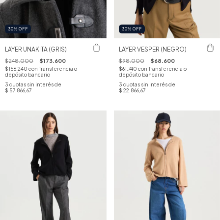
30
%
OFF
30
%
OFF
LAYER UNAKITA (GRIS)
LAYER VESPER (NEGRO)
$248.000
$173.600
$98.000
$68.600
$156.240
con
Transferencia o
$61.740
con
Transferencia o
depósito bancario
depósito bancario
3
cuotas sin interés de
3
cuotas sin interés de
$ 57.866,67
$ 22.866,67