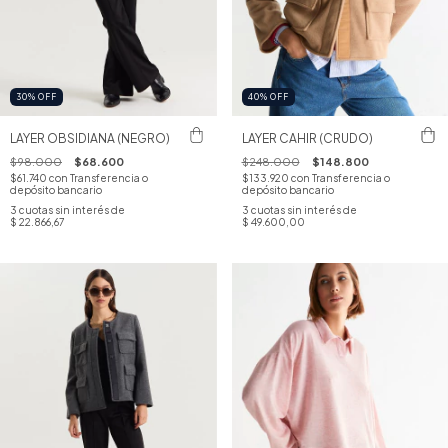
30
%
OFF
40
%
OFF
LAYER OBSIDIANA (NEGRO)
LAYER CAHIR (CRUDO)
$98.000
$68.600
$248.000
$148.800
$61.740
con
Transferencia o
$133.920
con
Transferencia o
depósito bancario
depósito bancario
3
cuotas sin interés de
3
cuotas sin interés de
$ 22.866,67
$ 49.600,00