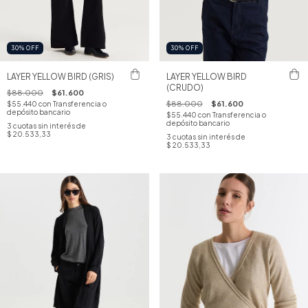
30
%
OFF
30
%
OFF
LAYER YELLOW BIRD (GRIS)
LAYER YELLOW BIRD
(CRUDO)
$88.000
$61.600
$88.000
$61.600
$55.440
con
Transferencia o
depósito bancario
$55.440
con
Transferencia o
depósito bancario
3
cuotas sin interés de
$ 20.533,33
3
cuotas sin interés de
$ 20.533,33