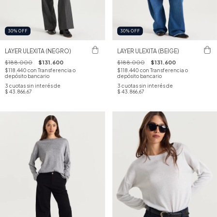
30
%
OFF
30
%
OFF
LAYER ULEXITA (NEGRO)
LAYER ULEXITA (BEIGE)
$188.000
$131.600
$188.000
$131.600
$118.440
con
Transferencia o
$118.440
con
Transferencia o
depósito bancario
depósito bancario
3
cuotas sin interés de
3
cuotas sin interés de
$ 43.866,67
$ 43.866,67