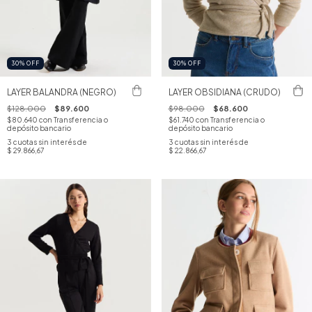
30
%
OFF
30
%
OFF
LAYER BALANDRA (NEGRO)
LAYER OBSIDIANA (CRUDO)
$128.000
$89.600
$98.000
$68.600
$80.640
con
Transferencia o
$61.740
con
Transferencia o
depósito bancario
depósito bancario
3
cuotas sin interés de
3
cuotas sin interés de
$ 29.866,67
$ 22.866,67