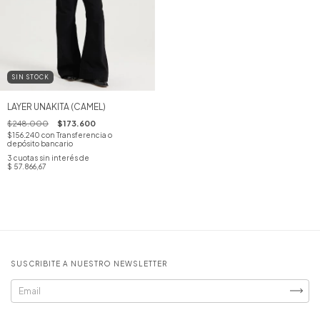
SIN STOCK
LAYER UNAKITA (CAMEL)
$248.000
$173.600
$156.240
con
Transferencia o
depósito bancario
3
cuotas sin interés de
$ 57.866,67
SUSCRIBITE A NUESTRO NEWSLETTER