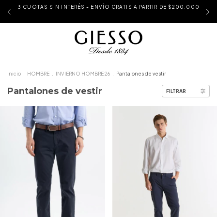
3 CUOTAS SIN INTERÉS - ENVÍO GRATIS A PARTIR DE $200.000
Inicio
.
HOMBRE
.
INVIERNO HOMBRE 26
.
Pantalones de vestir
Pantalones de vestir
FILTRAR