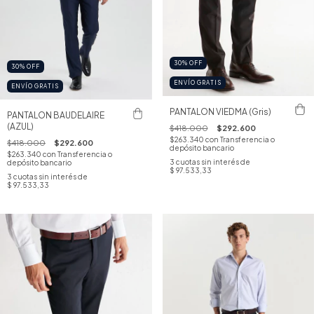
30
%
OFF
30
%
OFF
ENVÍO GRATIS
ENVÍO GRATIS
PANTALON VIEDMA (Gris)
PANTALON BAUDELAIRE
(AZUL)
$418.000
$292.600
$263.340
con
Transferencia o
$418.000
$292.600
depósito bancario
$263.340
con
Transferencia o
3
cuotas sin interés de
depósito bancario
$ 97.533,33
3
cuotas sin interés de
$ 97.533,33