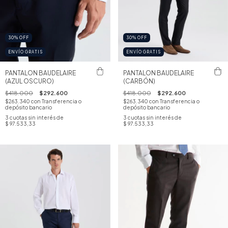
30
%
OFF
30
%
OFF
ENVÍO GRATIS
ENVÍO GRATIS
PANTALON BAUDELAIRE
PANTALON BAUDELAIRE
(AZUL OSCURO)
(CARBÓN)
$418.000
$292.600
$418.000
$292.600
$263.340
con
Transferencia o
$263.340
con
Transferencia o
depósito bancario
depósito bancario
3
cuotas sin interés de
3
cuotas sin interés de
$ 97.533,33
$ 97.533,33