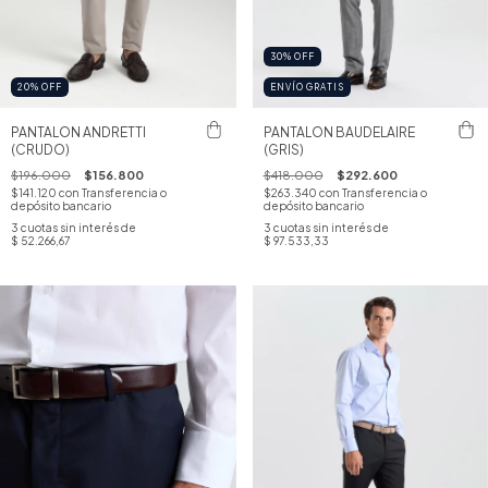
30
%
OFF
20
%
OFF
ENVÍO GRATIS
PANTALON ANDRETTI
PANTALON BAUDELAIRE
(CRUDO)
(GRIS)
$196.000
$156.800
$418.000
$292.600
$141.120
con
Transferencia o
$263.340
con
Transferencia o
depósito bancario
depósito bancario
3
cuotas sin interés de
3
cuotas sin interés de
$ 52.266,67
$ 97.533,33