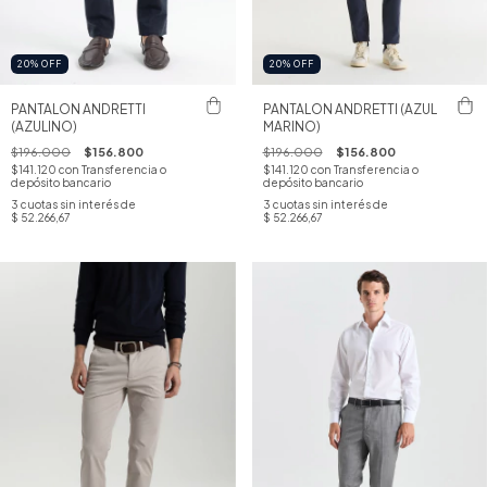
20
%
OFF
20
%
OFF
PANTALON ANDRETTI
PANTALON ANDRETTI (AZUL
(AZULINO)
MARINO)
$196.000
$156.800
$196.000
$156.800
$141.120
con
Transferencia o
$141.120
con
Transferencia o
depósito bancario
depósito bancario
3
cuotas sin interés de
3
cuotas sin interés de
$ 52.266,67
$ 52.266,67