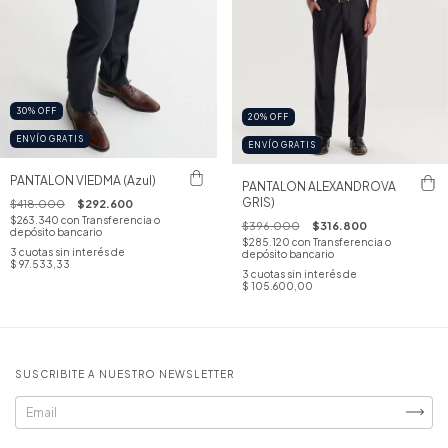
30
%
OFF
20
%
OFF
ENVÍO GRATIS
ENVÍO GRATIS
PANTALON VIEDMA (Azul)
PANTALON ALEXANDROVA
GRIS)
$418.000
$292.600
$263.340
con
Transferencia o
$396.000
$316.800
depósito bancario
$285.120
con
Transferencia o
3
cuotas sin interés de
depósito bancario
$ 97.533,33
3
cuotas sin interés de
$ 105.600,00
SUSCRIBITE A NUESTRO NEWSLETTER