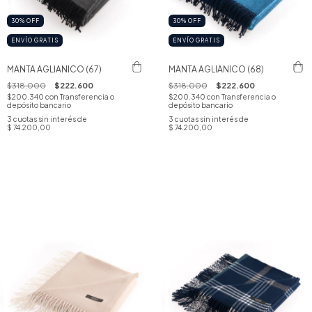
30
%
OFF
30
%
OFF
ENVÍO GRATIS
ENVÍO GRATIS
MANTA AGLIANICO (67)
MANTA AGLIANICO (68)
$318.000
$222.600
$318.000
$222.600
$200.340
con
Transferencia o
$200.340
con
Transferencia o
depósito bancario
depósito bancario
3
cuotas sin interés de
3
cuotas sin interés de
$ 74.200,00
$ 74.200,00