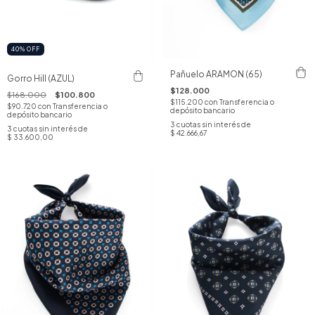
40
%
OFF
Pañuelo ARAMON (65)
Gorro Hill (AZUL)
$128.000
$168.000
$100.800
$115.200
con
Transferencia o
$90.720
con
Transferencia o
depósito bancario
depósito bancario
3
cuotas sin interés de
3
cuotas sin interés de
$ 42.666,67
$ 33.600,00