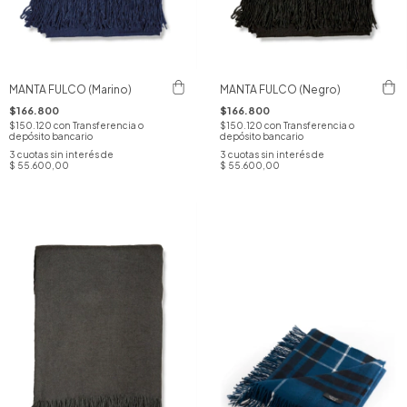
MANTA FULCO (Marino)
MANTA FULCO (Negro)
$166.800
$166.800
$150.120
con
Transferencia o
$150.120
con
Transferencia o
depósito bancario
depósito bancario
3
cuotas sin interés de
3
cuotas sin interés de
$ 55.600,00
$ 55.600,00