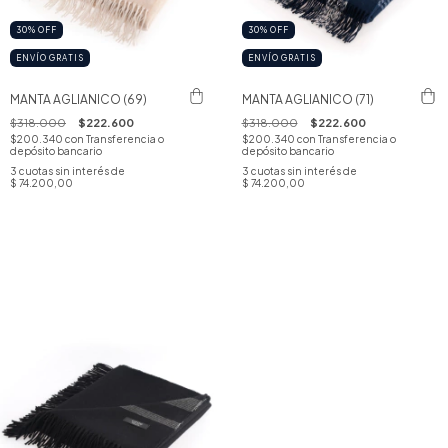
30
%
OFF
30
%
OFF
ENVÍO GRATIS
ENVÍO GRATIS
MANTA AGLIANICO (69)
MANTA AGLIANICO (71)
$318.000
$222.600
$318.000
$222.600
$200.340
con
Transferencia o
$200.340
con
Transferencia o
depósito bancario
depósito bancario
3
cuotas sin interés de
3
cuotas sin interés de
$ 74.200,00
$ 74.200,00