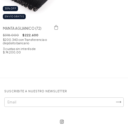
30
%
OFF
ENVÍO GRATIS
MANTA AGLIANICO (72)
$318.000
$222.600
$200.340
con
Transferencia o
depósito bancario
3
cuotas sin interés de
$ 74.200,00
SUSCRIBITE A NUESTRO NEWSLETTER