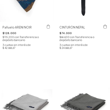
Pañuelo ARENI NOIR
CINTURÓN NEPAL
$128.000
$74.000
$115.200
con
Transferencia o
$66.600
con
Transferencia o
depósito bancario
depósito bancario
3
cuotas sin interés de
3
cuotas sin interés de
$ 42.666,67
$ 24.666,67