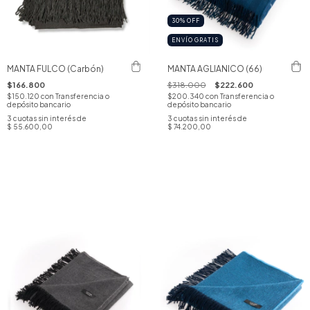
30
%
OFF
ENVÍO GRATIS
MANTA FULCO (Carbón)
MANTA AGLIANICO (66)
$166.800
$318.000
$222.600
$150.120
con
Transferencia o
$200.340
con
Transferencia o
depósito bancario
depósito bancario
3
cuotas sin interés de
3
cuotas sin interés de
$ 55.600,00
$ 74.200,00