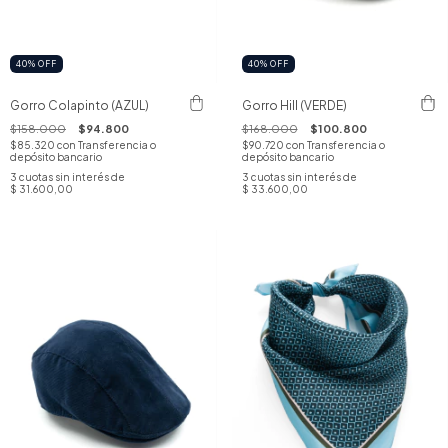
40
%
OFF
40
%
OFF
Gorro Colapinto (AZUL)
Gorro Hill (VERDE)
$158.000
$94.800
$168.000
$100.800
$85.320
con
Transferencia o
$90.720
con
Transferencia o
depósito bancario
depósito bancario
3
cuotas sin interés de
3
cuotas sin interés de
$ 31.600,00
$ 33.600,00