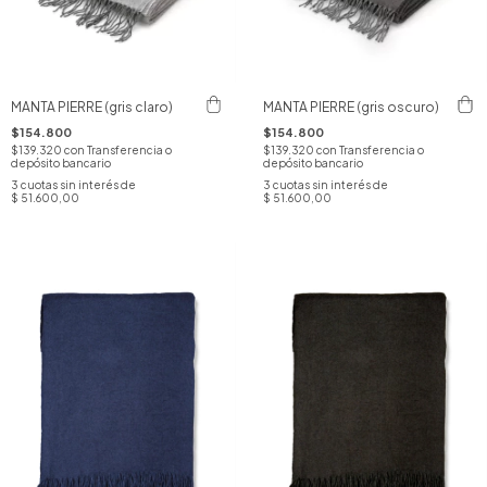
MANTA PIERRE (gris claro)
MANTA PIERRE (gris oscuro)
$154.800
$154.800
$139.320
con
Transferencia o
$139.320
con
Transferencia o
depósito bancario
depósito bancario
3
cuotas sin interés de
3
cuotas sin interés de
$ 51.600,00
$ 51.600,00