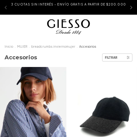
3 CUOTAS SIN INTERÉS - ENVÍO GRATIS A PARTIR DE $200.000
Inicio
.
MUJER
.
breadcrumbs.inviernomujer
.
Accesorios
Accesorios
FILTRAR