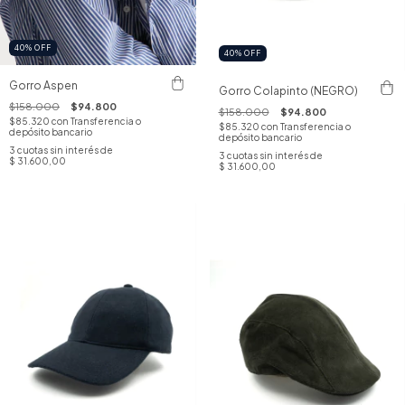
40
%
OFF
40
%
OFF
Gorro Aspen
Gorro Colapinto (NEGRO)
$158.000
$94.800
$158.000
$94.800
$85.320
con
Transferencia o
$85.320
con
Transferencia o
depósito bancario
depósito bancario
3
cuotas sin interés de
3
cuotas sin interés de
$ 31.600,00
$ 31.600,00