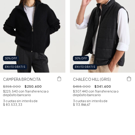
30
%
OFF
30
%
OFF
ENVÍO GRATIS
ENVÍO GRATIS
CAMPERA BRONCITA
CHALECO HILL (GRIS)
$358.000
$250.600
$488.000
$341.600
$225.540
con
Transferencia o
$307.440
con
Transferencia o
depósito bancario
depósito bancario
3
cuotas sin interés de
3
cuotas sin interés de
$ 83.533,33
$ 113.866,67