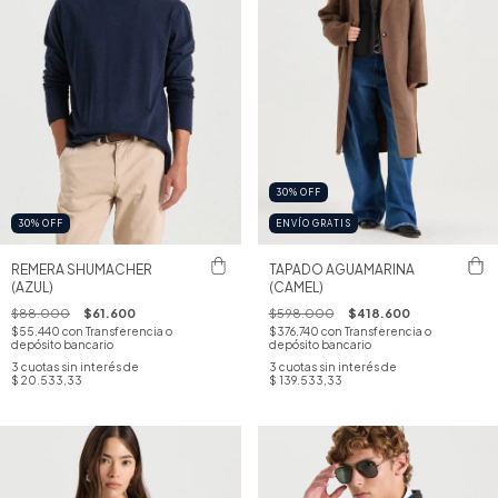
30
%
OFF
30
%
OFF
ENVÍO GRATIS
REMERA SHUMACHER
TAPADO AGUAMARINA
(AZUL)
(CAMEL)
$88.000
$61.600
$598.000
$418.600
$55.440
con
Transferencia o
$376.740
con
Transferencia o
depósito bancario
depósito bancario
3
cuotas sin interés de
3
cuotas sin interés de
$ 20.533,33
$ 139.533,33