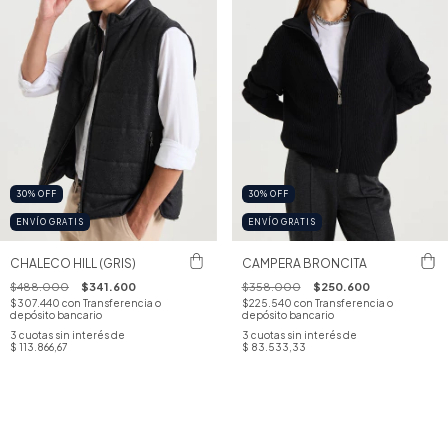
30
%
OFF
30
%
OFF
ENVÍO GRATIS
ENVÍO GRATIS
CHALECO HILL (GRIS)
CAMPERA BRONCITA
$488.000
$341.600
$358.000
$250.600
$307.440
con
Transferencia o
$225.540
con
Transferencia o
depósito bancario
depósito bancario
3
cuotas sin interés de
3
cuotas sin interés de
$ 113.866,67
$ 83.533,33