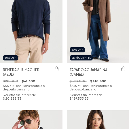
30
%
OFF
30
%
OFF
ENVÍO GRATIS
REMERA SHUMACHER
TAPADO AGUAMARINA
(AZUL)
(CAMEL)
$88.000
$61.600
$598.000
$418.600
$55.440
con
Transferencia o
$376.740
con
Transferencia o
depósito bancario
depósito bancario
3
cuotas sin interés de
3
cuotas sin interés de
$ 20.533,33
$ 139.533,33