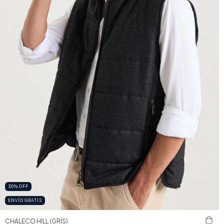
30
%
OFF
ENVÍO GRATIS
CHALECO HILL (GRIS)