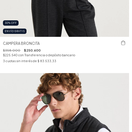
30
%
OFF
ENVÍO GRATIS
CAMPERA BRONCITA
$358.000
$250.600
$225.540
con
Transferencia o depósito bancario
3
cuotas sin interés de
$ 83.533,33