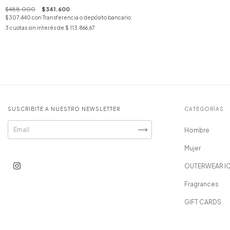
$488.000
$341.600
$307.440
con
Transferencia o depósito bancario
3
cuotas sin interés de
$ 113.866,67
SUSCRIBITE A NUESTRO NEWSLETTER
CATEGORÍAS
Hombre
Mujer
OUTERWEAR I
Fragrances
GIFT CARDS