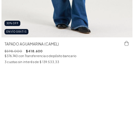
30
%
OFF
ENVÍO GRATIS
TAPADO AGUAMARINA (CAMEL)
$598.000
$418.600
$376.740
con
Transferencia o depósito bancario
3
cuotas sin interés de
$ 139.533,33