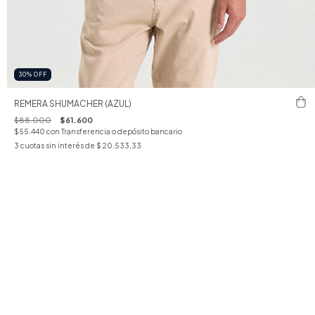
30
%
OFF
REMERA SHUMACHER (AZUL)
$88.000
$61.600
$55.440
con
Transferencia o depósito bancario
3
cuotas sin interés de
$ 20.533,33