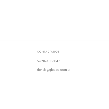
CONTACTÁNOS
5491124886847
tienda@giesso.com.ar